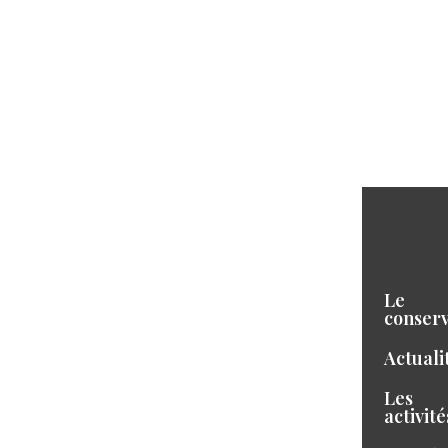
Le
conserv
Actuali
Les
activité