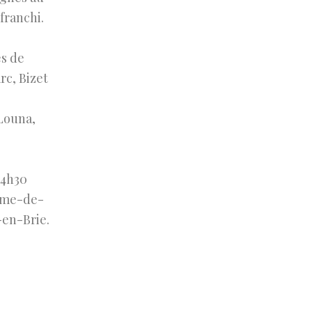
franchi.
s de
rc, Bizet
Louna,
14h30
ame-de-
-en-Brie.