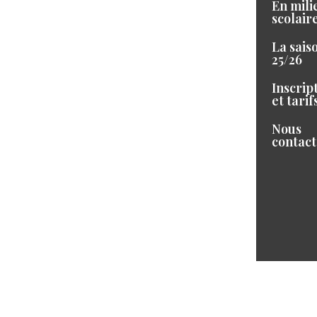
En mili
scolair
La sais
25/26
Inscrip
et tarif
Nous
contact