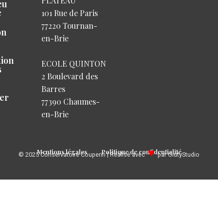
PLATEAU
eu
e
101 Rue de Paris
77220 Tournan-
on
en-Brie
tion
ECOLE QUINTON
s
2 Boulevard des
Barres
er
77390 Chaumes-
en-Brie
♥
Mentions légales
Politique de confidentialité
© 2025 Conservatoire Couperin | Réalisé avec
par GlutyStudio