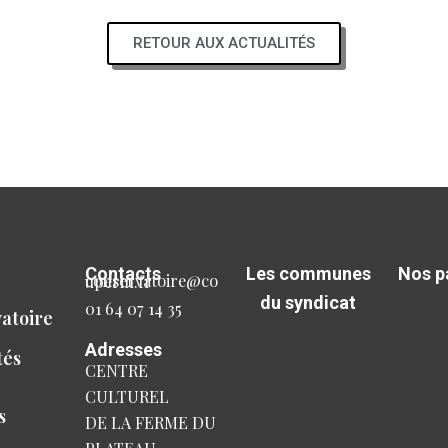
RETOUR AUX ACTUALITÉS
Contacts
Les communes
Nos p
conservatoire@couperin.fr
du syndicat
01 64 07 14 35
atoire
Adresses
tés
CENTRE
CULTUREL
s
DE LA FERME DU