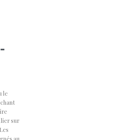
-
u le
 chant
ire
lier sur
 Les
gnés au